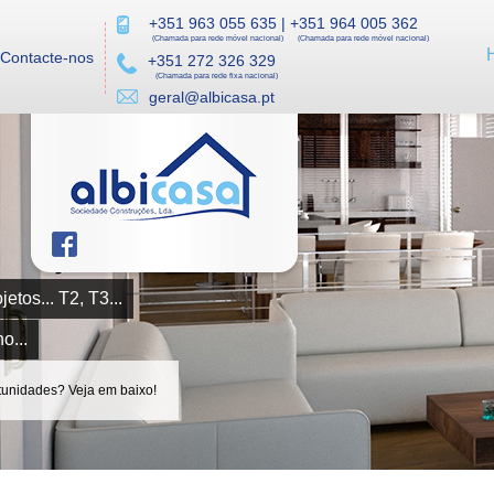
+351 963 055 635
|
+351 964 005 362
(Chamada para rede móvel nacional)
(Chamada para rede móvel nacional)
Contacte-nos
+351 272 326 329
(Chamada para rede fixa nacional)
geral@albicasa.pt
Moradias... projetos... T2, T3...
Lotes de terreno...
Novidades, oportunidades? Veja em baixo!