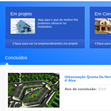
Em projeto
Em Con
Veja aqui o que de melhor lhe
podemos oferecer no
imobiliário.
Clique para ver os empreendimentos em projeto
Clique para
Concluídos
Urbanização Quinta Da Hor
d´Alva
Ano de conclusão:
2019