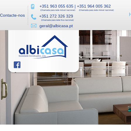
+351 963 055 635
|
+351 964 005 362
(Chamada para rede móvel nacional)
(Chamada para rede móvel nacional)
Contacte-nos
+351 272 326 329
(Chamada para rede fixa nacional)
geral@albicasa.pt
Moradias... projetos... T2, T3...
Lotes de terreno...
Novidades, oportunidades? Veja em baixo!